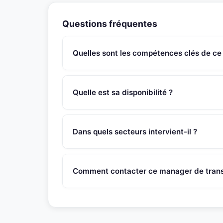
Questions fréquentes
Quelles sont les compétences clés de ce
Ce manager de transition Responsable Paie pos
elaboration de plan de formation et suivi, super
Quelle est sa disponibilité ?
d’une équipe de gestionnaires paies...
Ce manager de transition est disponible sous 4
SNR Partners vérifie la disponibilité de chaque 
Dans quels secteurs intervient-il ?
Ce manager de transition intervient dans les se
couvre egalement des contextes de transformati
Comment contacter ce manager de transi
environnements varies (PME, ETI, grands group
Appelez le 01 46 45 44 92 ou ecrivez a contac
recontactera sous 48h pour evaluer l'adequation