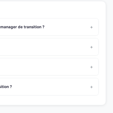
 manager de transition ?
sède une expertise approfondie en manager des équipes,
vision des paies, suivi et application de PSE, management
8 heures pour une mission de management de transition.
manager avant de vous le présenter.
cteurs
distribution
et
de l'hôtellerie
. Son experience
on, restructuration et croissance dans des
tion ?
es).
t@snr-partners.com. Un consultant dedie vous
 du profil avec votre besoin.