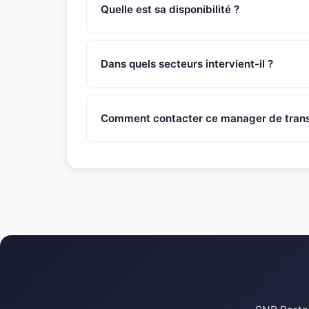
administration du Personnel (ADP), gestion des 
Quelle est sa disponibilité ?
IRP, création de tableaux de bord sociaux, superv
Ce manager de transition est disponible sous 4
SNR Partners vérifie la disponibilité de chaque 
Dans quels secteurs intervient-il ?
Ce manager de transition intervient dans les se
egalement des contextes de transformation, res
Comment contacter ce manager de transi
varies (PME, ETI, grands groupes).
Appelez le 01 46 45 44 92 ou ecrivez a contac
recontactera sous 48h pour evaluer l'adequation