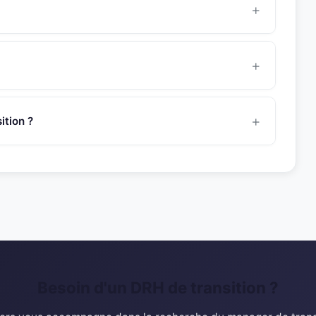
mouvements d’effectifs, organisation des élections des
ision de la paie et la GTA...
8 heures pour une mission de management de transition.
manager avant de vous le présenter.
cteurs
santé
et
de la Distribution
. Son experience couvre
tructuration et croissance dans des environnements
tion ?
t@snr-partners.com. Un consultant dedie vous
 du profil avec votre besoin.
Besoin d'un DRH de transition ?