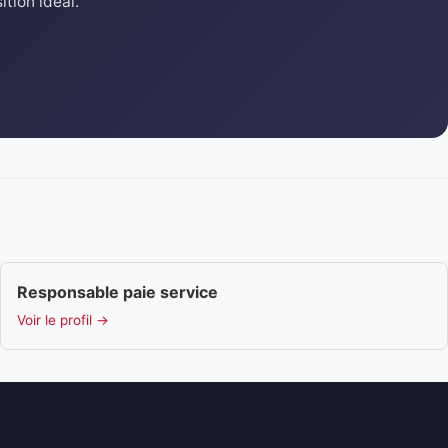
tion idéal.
Responsable paie service
Voir le profil →