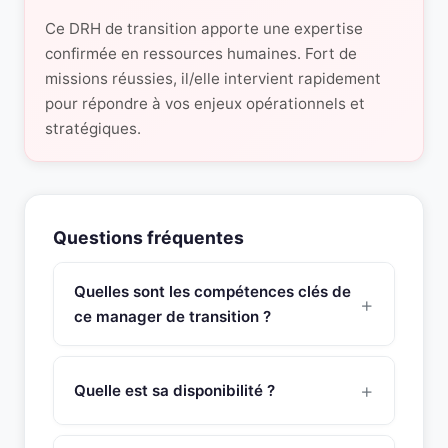
Ce DRH de transition apporte une expertise
confirmée en ressources humaines. Fort de
missions réussies, il/elle intervient rapidement
pour répondre à vos enjeux opérationnels et
stratégiques.
Questions fréquentes
Quelles sont les compétences clés de
ce manager de transition ?
Ce manager de transition Responsable
Développement RH possède une expertise
Quelle est sa disponibilité ?
approfondie en maitrise du droit du travail et du
droit social, bonne culture économique et
Ce manager de transition est disponible sous 48