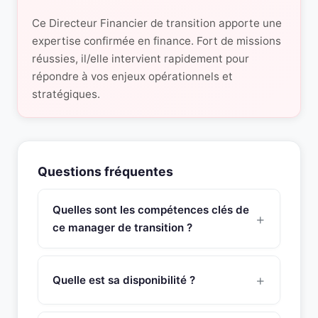
Ce Directeur Financier de transition apporte une
expertise confirmée en finance. Fort de missions
réussies, il/elle intervient rapidement pour
répondre à vos enjeux opérationnels et
stratégiques.
Questions fréquentes
Quelles sont les compétences clés de
ce manager de transition ?
Ce manager de transition Chef de Projets possède
une expertise approfondie en direction des
Quelle est sa disponibilité ?
fonctions comptabilité & gestion et finance,
pilotage de projets de transformation comptable
Ce manager de transition est disponible sous 48