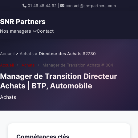
01 46 45 44 92
|
contact@snr-partners.com
SNR Partners
Nos managers
Contact
Accueil
>
Achats
>
Directeur des Achats #2730
Accueil
›
Achats
›
Manager de Transition Achats #1004
Manager de Transition Directeur
Achats | BTP, Automobile
Achats
Compétences clés