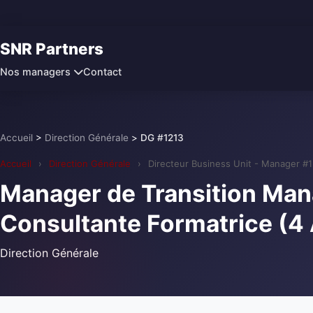
SNR Partners
Contact
Nos managers
Accueil
>
Direction Générale
>
DG #1213
Accueil
›
Direction Générale
›
Directeur Business Unit - Manager #
Manager de Transition Man
Consultante Formatrice (4 A
Direction Générale