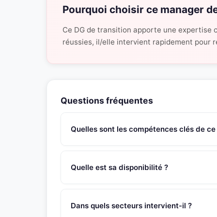
Pourquoi choisir ce manager de
Ce DG de transition apporte une expertise c
réussies, il/elle intervient rapidement pour
Questions fréquentes
Quelles sont les compétences clés de ce
Ce manager de transition Manager en Mission &
approfondie en professionnelle expérimentée du 
Quelle est sa disponibilité ?
riche et complet, contribuer au développement de
professionnel « Gestion de PME et PMI », interve
Ce manager de transition est disponible sous 4
du personnel...
SNR Partners vérifie la disponibilité de chaque 
Dans quels secteurs intervient-il ?