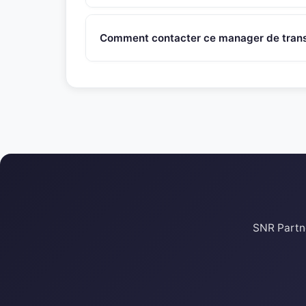
Ce manager de transition intervient principalem
egalement des contextes de transformation, res
Comment contacter ce manager de transi
varies (PME, ETI, grands groupes).
Appelez le 01 46 45 44 92 ou ecrivez a contac
recontactera sous 48h pour evaluer l'adequation
SNR Partne