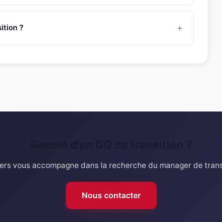
ent dans le secteur
hôtellerie
. Son experience couvre
tructuration et croissance dans des environnements
tion ?
t@snr-partners.com. Un consultant dedie vous
 du profil avec votre besoin.
Besoin d'un DG de transition ?
rs vous accompagne dans la recherche du manager de transi
Nous contacter