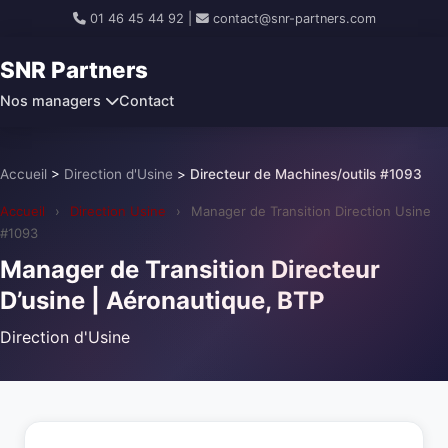
01 46 45 44 92
|
contact@snr-partners.com
SNR Partners
Nos managers
Contact
Accueil
>
Direction d'Usine
>
Directeur de Machines/outils #1093
Accueil
›
Direction Usine
›
Manager de Transition Direction Usine
#1093
Manager de Transition Directeur
D’usine | Aéronautique, BTP
Direction d'Usine