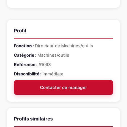
Appelez le 01 46 45 44 92 ou ecrivez a
des environnements varies (PME, ETI, grands
contact@snr-partners.com. Un consultant dedie
groupes).
vous recontactera sous 48h pour evaluer
l'adequation du profil avec votre besoin.
Profil
Fonction :
Directeur de Machines/outils
Catégorie :
Machines/outils
Référence :
#1093
Disponibilité :
Immédiate
Contacter ce manager
Profils similaires