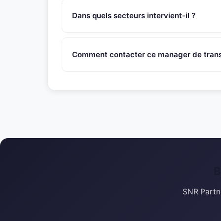
SNR Partners vérifie la disponibilité de chaque 
Dans quels secteurs intervient-il ?
Ce manager de transition intervient principalem
transformation, restructuration et croissance 
Comment contacter ce manager de transi
groupes).
Appelez le 01 46 45 44 92 ou ecrivez a contac
recontactera sous 48h pour evaluer l'adequation
B
SNR Partne