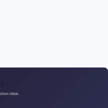
 ?
tion idéal.