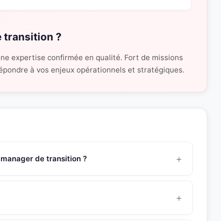
 transition ?
une expertise confirmée en qualité. Fort de missions
 répondre à vos enjeux opérationnels et stratégiques.
 manager de transition ?
ons possède une expertise approfondie en excellent sens
 des coût et des performances, création du service ADV,
té, amélioration du taux de conformité des commandes...
8 heures pour une mission de management de transition.