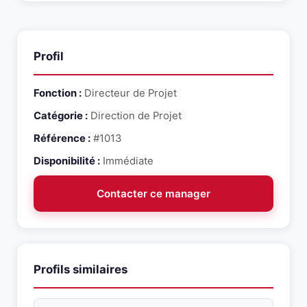
contact@snr-partners.com. Un consultant dedie
groupes).
vous recontactera sous 48h pour evaluer
l'adequation du profil avec votre besoin.
Profil
Fonction :
Directeur de Projet
Catégorie :
Direction de Projet
Référence :
#1013
Disponibilité :
Immédiate
Contacter ce manager
Profils similaires