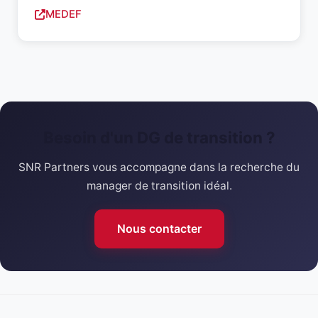
MEDEF
Besoin d'un DG de transition ?
SNR Partners vous accompagne dans la recherche du
manager de transition idéal.
Nous contacter