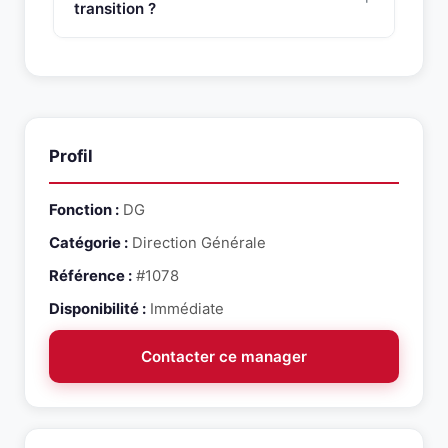
contextes de transformation, restructuration et
transition ?
croissance.
Pour contacter ce manager de transition, appelez
SNR Partners au 01 46 45 44 92 ou envoyez un
email a contact@snr-partners.com en mentionnant
la reference #1078.
Profil
Fonction :
DG
Catégorie :
Direction Générale
Référence :
#1078
Disponibilité :
Immédiate
Contacter ce manager