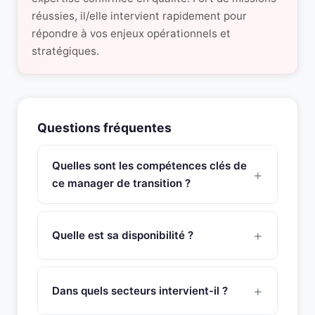
réussies, il/elle intervient rapidement pour
répondre à vos enjeux opérationnels et
stratégiques.
Questions fréquentes
Quelles sont les compétences clés de
ce manager de transition ?
Ce manager de transition Responsable QHSE
possède une expertise approfondie en qualité,
Quelle est sa disponibilité ?
Environnement, Santé-Sécurité & Qualité de vie au
Travail,, responsabilité Sociétale & Développement
Ce manager de transition est disponible sous 48
Durable,, innovation & Gestion du changement,
heures pour une mission de management de
Dans quels secteurs intervient-il ?
relais direction « Qualité interne » et « Système de
transition. SNR Partners vérifie la disponibilité de