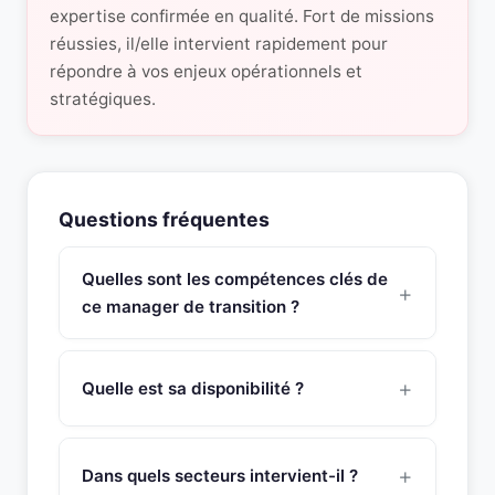
expertise confirmée en qualité. Fort de missions
réussies, il/elle intervient rapidement pour
répondre à vos enjeux opérationnels et
stratégiques.
Questions fréquentes
Quelles sont les compétences clés de
ce manager de transition ?
Ce manager de transition Directeur Qualité
possède une expertise approfondie en orienté
Quelle est sa disponibilité ?
satisfaction du client et respect des objectifs,
management à l’international, capacité à
Ce manager de transition est disponible sous 48
développer le leadership de la fonction qualité au
heures pour une mission de management de
Dans quels secteurs intervient-il ?
travers de l’organisation, expérimenté dans la mise
transition. SNR Partners vérifie la disponibilité de