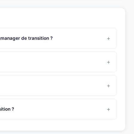
 manager de transition ?
ède une expertise approfondie en respect du suivi des
 des opérations Pharmacies au regard du respect du code
accords techniques, étude et suivi des réclamations...
8 heures pour une mission de management de transition.
manager avant de vous le présenter.
ent dans le secteur
pharma
. Son experience couvre
tructuration et croissance dans des environnements
tion ?
t@snr-partners.com. Un consultant dedie vous
 du profil avec votre besoin.