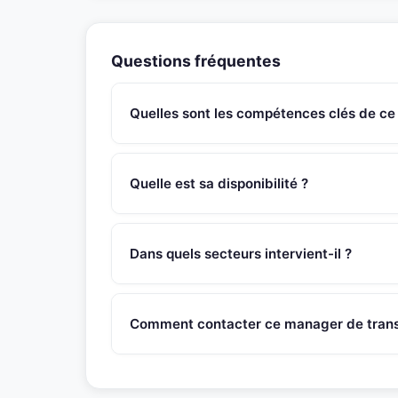
Questions fréquentes
Quelles sont les compétences clés de ce
Ce manager de transition Directeur Qualité poss
référentiels: BPPV, BPF ou GMP, BPDG, gestion
Quelle est sa disponibilité ?
de la santé, rédaction des cahiers des charges, 
Ce manager de transition est disponible sous 4
SNR Partners vérifie la disponibilité de chaque 
Dans quels secteurs intervient-il ?
Ce manager de transition intervient principalem
egalement des contextes de transformation, res
Comment contacter ce manager de transi
varies (PME, ETI, grands groupes).
Appelez le 01 46 45 44 92 ou ecrivez a contac
recontactera sous 48h pour evaluer l'adequation