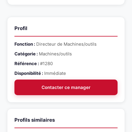
contact@snr-partners.com. Un consultant dedie
grands groupes).
vous recontactera sous 48h pour evaluer
l'adequation du profil avec votre besoin.
Profil
Fonction :
Directeur de Machines/outils
Catégorie :
Machines/outils
Référence :
#1280
Disponibilité :
Immédiate
Contacter ce manager
Profils similaires