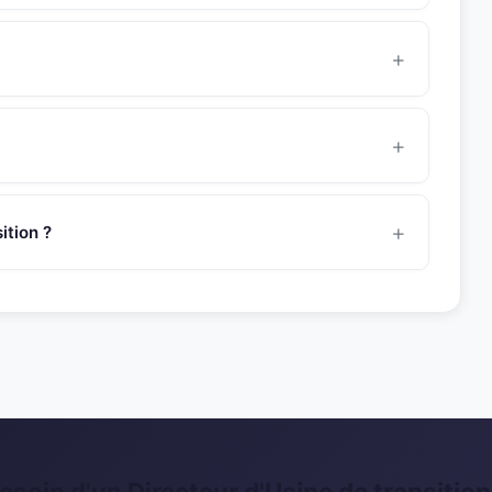
tils possède une expertise approfondie en direction de
anagement du service, mise en place d’outils d’optimisation
nterne et externe...
8 heures pour une mission de management de transition.
manager avant de vous le présenter.
ent dans le secteur
automobile
. Son experience couvre
tructuration et croissance dans des environnements
tion ?
t@snr-partners.com. Un consultant dedie vous
 du profil avec votre besoin.
esoin d'un Directeur d'Usine de transition