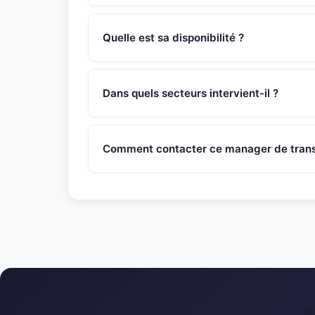
Ce manager de transition Directeur Machines/ou
site, transition industrielle éco-responsable, m
Quelle est sa disponibilité ?
des coûts, gestion et organisation de la qualité i
Ce manager de transition est disponible sous 4
SNR Partners vérifie la disponibilité de chaque 
Dans quels secteurs intervient-il ?
Ce manager de transition intervient principalem
egalement des contextes de transformation, res
Comment contacter ce manager de transi
varies (PME, ETI, grands groupes).
Appelez le 01 46 45 44 92 ou ecrivez a contac
recontactera sous 48h pour evaluer l'adequation
B