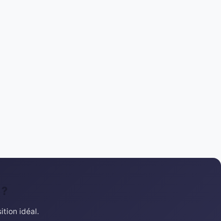
 ?
tion idéal.