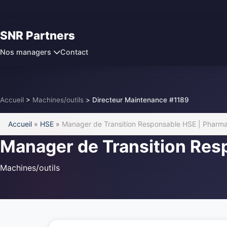
SNR Partners
Contact
Nos managers
Accueil
>
Machines/outils
>
Directeur Maintenance #1189
Accueil
»
HSE
»
Manager de Transition Responsable HSE | Pharm
Manager de Transition Res
Machines/outils