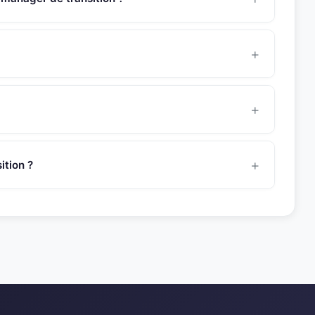
ède une expertise approfondie en coaching individuel et
 management intégré/Réglementation, management de la
on...
8 heures pour une mission de management de transition.
manager avant de vous le présenter.
ent dans le secteur
pharma
. Son experience couvre
tructuration et croissance dans des environnements
tion ?
t@snr-partners.com. Un consultant dedie vous
 du profil avec votre besoin.