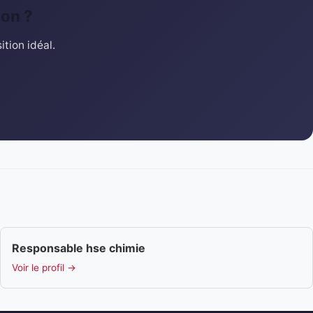
ion ?
tion idéal.
Responsable hse chimie
Voir le profil →