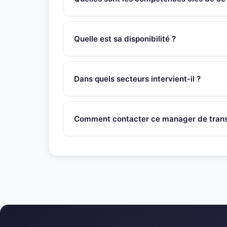
Ce manager de transition Responsable HSE poss
d’équipe, conduite du changement, système de
Quelle est sa disponibilité ?
maintenance, animation de chantiers d’améliorati
Ce manager de transition est disponible sous 4
SNR Partners vérifie la disponibilité de chaque 
Dans quels secteurs intervient-il ?
Ce manager de transition intervient principalem
egalement des contextes de transformation, res
Comment contacter ce manager de transi
varies (PME, ETI, grands groupes).
Appelez le 01 46 45 44 92 ou ecrivez a contac
recontactera sous 48h pour evaluer l'adequation