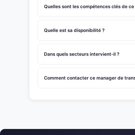
Quelles sont les compétences clés de ce
Ce manager de transition Directeur Marketing p
et stratégie de contenu, communication digitale
Quelle est sa disponibilité ?
organisation d'évènements...
Ce manager de transition est disponible sous 4
SNR Partners vérifie la disponibilité de chaque 
Dans quels secteurs intervient-il ?
Ce manager de transition intervient principalem
couvre egalement des contextes de transformatio
Comment contacter ce manager de transi
Pour contacter ce manager de transition, appel
contact@snr-partners.com en mentionnant la re