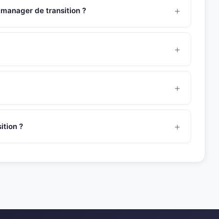
 manager de transition ?
ossède une expertise approfondie en stratégie Marketing
, déploiement commercial, etudes et connaissance client,
8 heures pour une mission de management de transition.
manager avant de vous le présenter.
ent dans le secteur
agroalimentaire
. Son experience
n, restructuration et croissance.
tion ?
ez SNR Partners au 01 46 45 44 92 ou envoyez un email a
ference #1105.