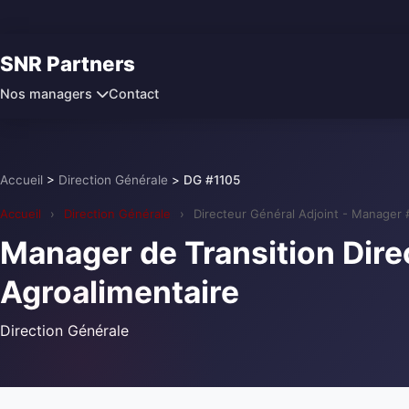
SNR Partners
Contact
Nos managers
Accueil
>
Direction Générale
>
DG #1105
Accueil
›
Direction Générale
›
Directeur Général Adjoint - Manager 
Manager de Transition Dire
Agroalimentaire
Direction Générale