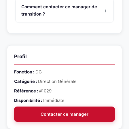
des offres...
multiples secteurs. Son experience couvre des
Comment contacter ce manager de
contextes de transformation, restructuration et
transition ?
croissance.
Pour contacter ce manager de transition, appelez
SNR Partners au 01 46 45 44 92 ou envoyez un
email a contact@snr-partners.com en mentionnant
la reference #1029.
Profil
Fonction :
DG
Catégorie :
Direction Générale
Référence :
#1029
Disponibilité :
Immédiate
Contacter ce manager