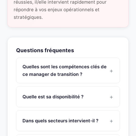
réussies, il/elle intervient rapidement pour
répondre à vos enjeux opérationnels et
stratégiques.
Questions fréquentes
Quelles sont les compétences clés de
ce manager de transition ?
Ce manager de transition Directeur des Opérations
Commerciales & Marketing possède une expertise
Quelle est sa disponibilité ?
approfondie en management de changements,
transformation, repositionnement stratégique,
Ce manager de transition est disponible sous 48
business développement, management de la
heures pour une mission de management de
Dans quels secteurs intervient-il ?
performance commerciale, etude de segmentation
transition. SNR Partners vérifie la disponibilité de
sur les attentes et besoins clients, construction
chaque manager avant de vous le présenter.
Ce manager de transition intervient dans de