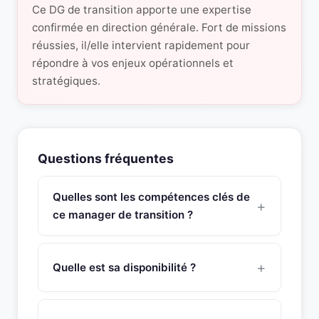
Ce DG de transition apporte une expertise
confirmée en direction générale. Fort de missions
réussies, il/elle intervient rapidement pour
répondre à vos enjeux opérationnels et
stratégiques.
Questions fréquentes
Quelles sont les compétences clés de
ce manager de transition ?
Ce manager de transition Directeur Commercial
possède une expertise approfondie en
Quelle est sa disponibilité ?
recrutement, formation et management de
l’ensemble du personnel, conception et élaboration
Ce manager de transition est disponible sous 48
de supports de vente, gestion de l’évènementiel,
heures pour une mission de management de